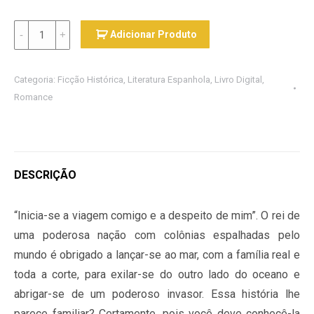
Quantidade
Adicionar Produto
Categoria:
Ficção Histórica
,
Literatura Espanhola
,
Livro Digital
,
Romance
DESCRIÇÃO
“Inicia-se a viagem comigo e a despeito de mim”. O rei de
uma poderosa nação com colônias espalhadas pelo
mundo é obrigado a lançar-se ao mar, com a família real e
toda a corte, para exilar-se do outro lado do oceano e
abrigar-se de um poderoso invasor. Essa história lhe
parece familiar? Certamente, pois você deve conhecê-la